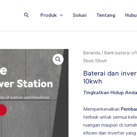
Cari
Produk
Solusi
Tentang
Hubu
Beranda
/
Bank baterai of
5kwh 10kwh
Baterai dan inver
10kwh
Tingkatkan Hidup Anda:
Memperkenalkan
Pemban
terbaik untuk semua kebu
ruangan maupun di rumah
efisien dan inverter yan