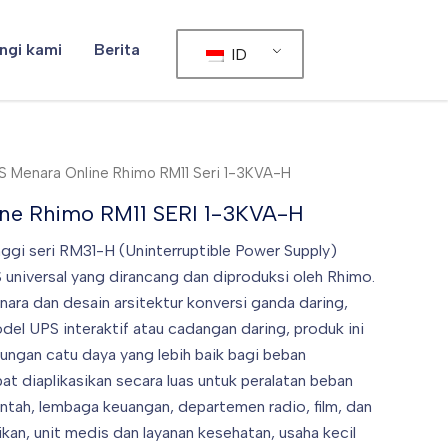
ngi kami
Berita
ID
S Menara Online Rhimo RM11 Seri 1-3KVA-H
e Rhimo RM11 SERI 1-3KVA-H
ggi seri RM31-H (Uninterruptible Power Supply)
 universal yang dirancang dan diproduksi oleh Rhimo.
ara dan desain arsitektur konversi ganda daring,
el UPS interaktif atau cadangan daring, produk ini
ungan catu daya yang lebih baik bagi beban
at diaplikasikan secara luas untuk peralatan beban
rintah, lembaga keuangan, departemen radio, film, dan
ikan, unit medis dan layanan kesehatan, usaha kecil