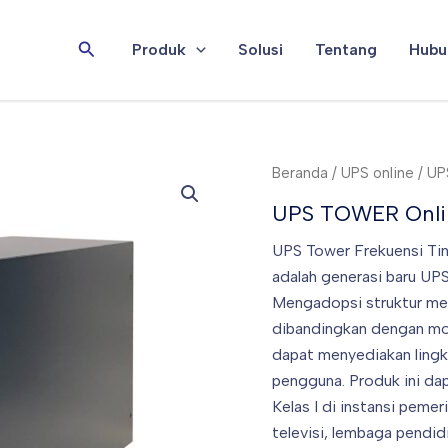
Cari
Produk
Solusi
Tentang
Hubu
Beranda
/
UPS online
/ UP
UPS TOWER Onlin
UPS Tower Frekuensi Tin
adalah generasi baru UPS
Mengadopsi struktur men
dibandingkan dengan mod
dapat menyediakan lingk
pengguna. Produk ini dap
Kelas I di instansi peme
televisi, lembaga pendid