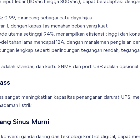
input lebar (110Vac hingga 300Vac), dapat beradaptasi dengan
 ≥ 0,99, dirancang sebagai catu daya hijau
ran 1, dengan kapasitas menahan beban yang kuat
ode utama setinggi 94%, menampilkan efisiensi tinggi dan kons
odel tahan lama mencapai 12A, dengan manajemen pengisian cer
ungan lengkap seperti perlindungan tegangan rendah, tegangan
adalah standar, dan kartu SNMP dan port USB adalah opsional
ass
ss sangat meningkatkan kapasitas penanganan darurat UPS, mel
adaman listrik.
ang Sinus Murni
konversi ganda daring dan teknologi kontrol digital, dapat me