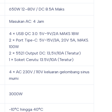
650W 12–80V / DC 8.5A Maks
Masukan AC: 4 Jam
4 × USB QC 3.0: 5V~9V/2A MAKS 18W
2 × Port Tipe-C: 5V~15V/3A, 20V 5A, MAKS.
100W
2 × 5521 Output DC: 13,5V/10A (Teratur)
1 × Soket Cerutu: 13.5V/10A (Teratur)
4 × AC 230V / 110V keluaran gelombang sinus
murni
3000W
-10°C hingga 40°C