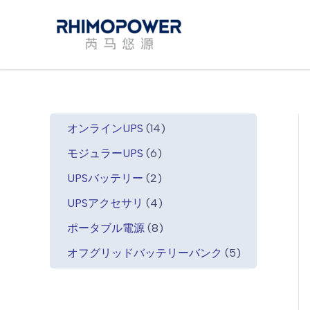
内
容
を
ス
キ
ッ
プ
1
オンラインUPS
14
4
6
モジュラーUPS
6
個
個
2
の
UPSバッテリー
2
の
個
商
商
4
UPSアクセサリ
4
の
品
品
個
商
8
ポータブル電源
8
の
品
個
商
5
オフグリッドバッテリーバンク
5
の
品
個
商
の
品
商