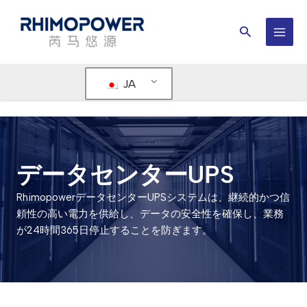
内
容
検
を
メ
索
ス
イ
キ
JA
ッ
ン
プ
メ
ニ
データセンターUPS
ュ
ー
RhimopowerデータセンターUPSシステムは、継続的かつ信
頼性の高い電力を供給し、データの安全性を確保し、業務
が24時間365日停止することを防ぎます。