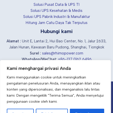
Solusi Pusat Data & UPS TI
Solusi UPS Kesehatan & Medis
Solusi UPS Pabrik Industri & Manufaktur
Hitung Jam Catu Daya Tak Terputus
Hubungi kami
Alamat :
Unit E, Lantai 2, Hui Bao Center, No. 1, Jalur 2633,
Jalan Hunan, Kawasan Baru Pudong, Shanghai, Tiongkok
Surel :
sales@rhimopower.com
WhatsApp/WeChat:
+86-137 0162 6496
Kami menghargai privasi Anda
Kami menggunakan cookie untuk meningkatkan
pengalaman penelusuran Anda, menayangkan iklan atau
konten yang dipersonalisasi, dan menganalisis lalu lintas
Pemasok & produsen UPS industri Cina
kami. Dengan mengeklik "Terima Semua", Anda menyetujui
ID
penggunaan cookie oleh kami.
Tetap Bertenaga, Tetap Kuat dengan RhimoPower.