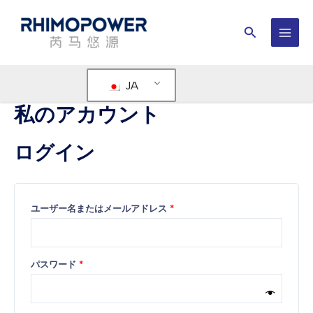
内
容
検
を
メ
索
ス
イ
キ
JA
ッ
ン
プ
私のアカウント
メ
ニ
ログイン
ュ
ー
必
ユーザー名またはメールアドレス
*
須
必
パスワード
*
須