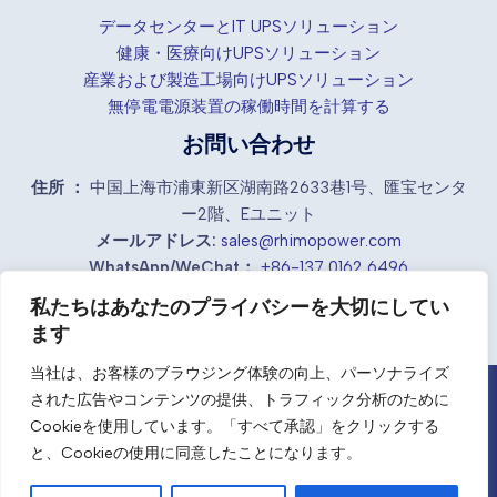
データセンターとIT UPSソリューション
健康・医療向けUPSソリューション
産業および製造工場向けUPSソリューション
無停電電源装置の稼働時間を計算する
お問い合わせ
住所 ：
中国上海市浦東新区湖南路2633巷1号、匯宝センタ
ー2階、Eユニット
メールアドレス:
sales@rhimopower.com
WhatsApp/WeChat：
+86-137 0162 6496
私たちはあなたのプライバシーを大切にしてい
ます
当社は、お客様のブラウジング体験の向上、パーソナライズ
された広告やコンテンツの提供、トラフィック分析のために
中国の産業用UPSサプライヤーとメーカー
Cookieを使用しています。「すべて承認」をクリックする
JA
と、Cookieの使用に同意したことになります。
RhimoPower でパワーを維持し、強くなりましょう。