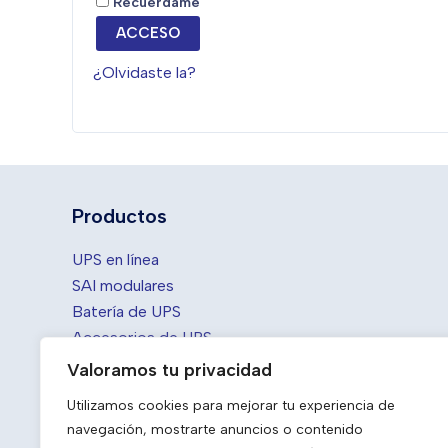
Recuérdame
ACCESO
¿Olvidaste la?
Productos
UPS en línea
SAI modulares
Batería de UPS
Accesorios de UPS
Centrales eléctricas portátiles
Valoramos tu privacidad
Banco de baterías fuera de la red
Utilizamos cookies para mejorar tu experiencia de
navegación, mostrarte anuncios o contenido