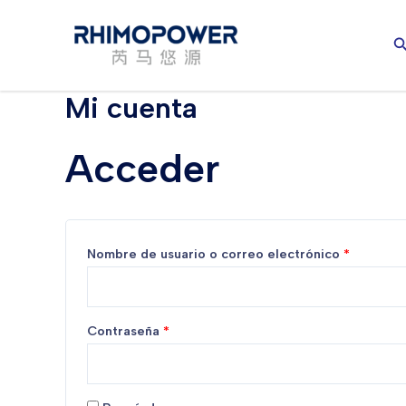
Ir
al
B
contenido
Mi cuenta
Acceder
Obligato
Nombre de usuario o correo electrónico
*
Obligatorio
Contraseña
*