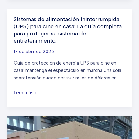
con
la
éxito
tormenta
aproximadamente
Sistemas de alimentación ininterrumpida
100
(UPS) para cine en casa: La guía completa
unidades
para proteger su sistema de
de
entretenimiento.
UPS
17 de abril de 2026
para
montaje
Guía de protección de energía UPS para cine en
en
casa: mantenga el espectáculo en marcha Una sola
rack
sobretensión puede destruir miles de dólares en
de
2
Sistemas
Leer más »
kVA
de
a
alimentación
Singapur.
ininterrumpida
(UPS)
para
cine