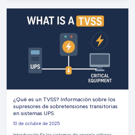
para
sistemas
UPS
médicos:
¿Por
qué
los
centros
de
salud
deben
elegir
sistemas
¿Qué es un TVSS? Información sobre los
UPS
supresores de sobretensiones transitorias
de
en sistemas UPS
grado
médico?
10 de octubre de 2025
Introducción En los sistemas de energía críticos,