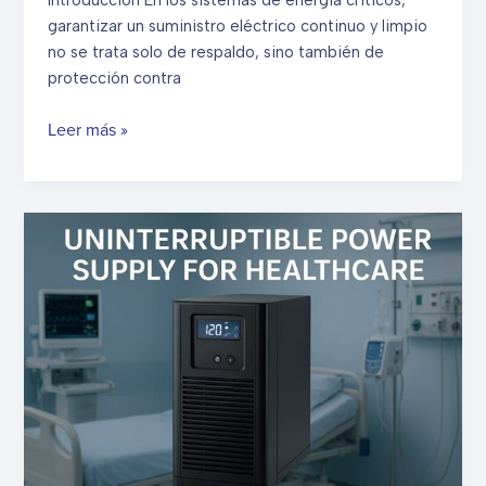
garantizar un suministro eléctrico continuo y limpio
no se trata solo de respaldo, sino también de
protección contra
¿Qué
Leer más »
es
un
TVSS?
Información
sobre
los
supresores
de
sobretensiones
transitorias
en
sistemas
UPS