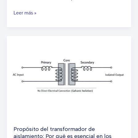
Definición
Leer más »
de
configuración
de
SAI
redundante
aislado:
una
guía
completa
para
sistemas
de
energía
de
misión
Propósito del transformador de
crítica
aislamiento: Por qué es esencial en los