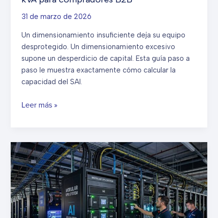
kVA
31 de marzo de 2026
enviado:
Cómo
Un dimensionamiento insuficiente deja su equipo
RhimoPower
desprotegido. Un dimensionamiento excesivo
suministra
supone un desperdicio de capital. Esta guía paso a
UPS
paso le muestra exactamente cómo calcular la
para
capacidad del SAI.
centros
de
Cómo
Leer más »
datos
elegir
a
la
clientes
capacidad
globales
de
UPS
adecuada:
Guía
de
dimensionamiento