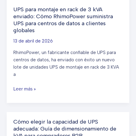
UPS para montaje en rack de 3 kVA
enviado: Cómo RhimoPower suministra
UPS para centros de datos a clientes
globales
13 de abril de 2026
RhimoPower, un fabricante confiable de UPS para
centros de datos, ha enviado con éxito un nuevo
lote de unidades UPS de montaje en rack de 3 KVA
a
UPS
Leer más »
para
montaje
en
rack
Cómo elegir la capacidad de UPS
de
adecuada: Guía de dimensionamiento de
3
kVA para compradores B2B