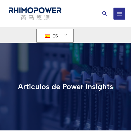
Ir
al
Buscar
contenido
MEN
PRIN
ES
Artículos de Power Insights