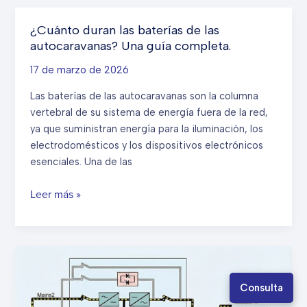
de
la
¿Cuánto duran las baterías de las
IA:
autocaravanas? Una guía completa.
cómo
la
17 de marzo de 2026
densidad
Las baterías de las autocaravanas son la columna
de
vertebral de su sistema de energía fuera de la red,
racks
ya que suministran energía para la iluminación, los
de
electrodomésticos y los dispositivos electrónicos
más
esenciales. Una de las
de
100
¿Cuánto
Leer más »
kW
duran
está
las
cambiando
baterías
el
de
diseño
las
de
Consulta
autocaravanas?
los