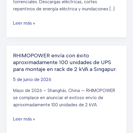
torrenciales. Descargas eléctricas, cortes
repentinos de energía eléctrica y inundaciones […]
Guía
Leer más »
de
protección
de
UPS
RHIMOPOWER envía con éxito
para
aproximadamente 100 unidades de UPS
la
para montaje en rack de 2 kVA a Singapur.
temporada
5 de junio de 2026
de
tifones:
Mayo de 2026 – Shanghái, China — RHIMOPOWER
Mantenimiento
se complace en anunciar el exitoso envío de
antes,
aproximadamente 100 unidades de 2 kVA.
durante
y
RHIMOPOWER
Leer más »
después
envía
de