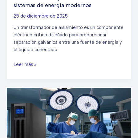
sistemas de energía modernos
25 de diciembre de 2025
Un transformador de aislamiento es un componente
eléctrico crítico diseñado para proporcionar
separación galvánica entre una fuente de energía y
el equipo conectado.
Propósito
Leer más »
del
transformador
de
aislamiento:
Por
qué
es
esencial
en