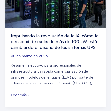
de
kVA
para
compradores
B2B
Impulsando la revolución de la IA: cómo la
densidad de racks de más de 100 kW está
cambiando el diseño de los sistemas UPS.
30 de marzo de 2026
Resumen ejecutivo para profesionales de
infraestructura: La rápida comercialización de
grandes modelos de lenguaje (LLM) por parte de
líderes de la industria como OpenAI (ChatGPT),
Impulsando
Leer más »
la
revolución