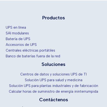
sanitario:
energía
fiable
Productos
y
segura
UPS en línea
cuando
SAI modulares
más
Batería de UPS
importa
Accesorios de UPS
Centrales eléctricas portátiles
Banco de baterías fuera de la red
Soluciones
Centros de datos y soluciones UPS de TI
Solución UPS para salud y medicina
Solución UPS para plantas industriales y de fabricación
Calcular horas de suministro de energía ininterrumpida
Contáctenos