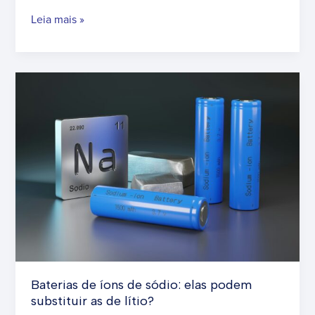
Quantas
Leia mais »
casas
um
acre
de
painéis
solares
forneceria?
Baterias de íons de sódio: elas podem
substituir as de lítio?