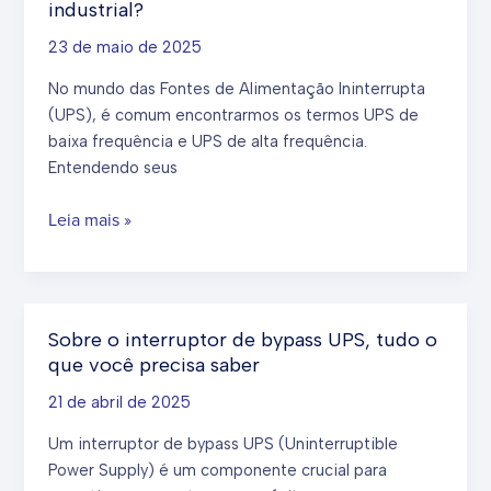
industrial?
conversão
23 de maio de 2025
para
infraestrutura
No mundo das Fontes de Alimentação Ininterrupta
crítica
(UPS), é comum encontrarmos os termos UPS de
baixa frequência e UPS de alta frequência.
Entendendo seus
Sistemas
Leia mais »
UPS
de
baixa
frequência
Sobre o interruptor de bypass UPS, tudo o
vs.
que você precisa saber
alta
frequência:
21 de abril de 2025
qual
Um interruptor de bypass UPS (Uninterruptible
é
Power Supply) é um componente crucial para
melhor