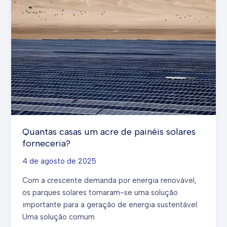
descarga
profunda
afeta
a
vida
útil
e
o
desempenho
da
Quantas casas um acre de painéis solares
bateria
forneceria?
4 de agosto de 2025
Com a crescente demanda por energia renovável,
os parques solares tornaram-se uma solução
importante para a geração de energia sustentável.
Uma solução comum