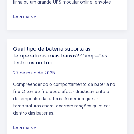
linha ou um grande UPS modular online, envolve
baterias?
Como
Leia mais »
as
unidades
da
UPS
Qual tipo de bateria suporta as
são
temperaturas mais baixas? Campeões
enviadas:
testados no frio
embalagem
27 de maio de 2025
e
logística
Compreendendo o comportamento da bateria no
explicadas
frio O tempo frio pode afetar drasticamente o
desempenho da bateria. À medida que as
temperaturas caem, ocorrem reações químicas
dentro das baterias.
Qual
Leia mais »