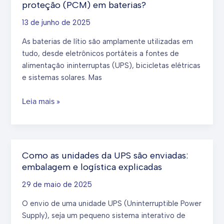
proteção (PCM) em baterias?
vs.
baterias
13 de junho de 2025
de
As baterias de lítio são amplamente utilizadas em
chumbo-
tudo, desde eletrônicos portáteis a fontes de
ácido
alimentação ininterruptas (UPS), bicicletas elétricas
inundadas
e sistemas solares. Mas
(FLA):
principais
O
Leia mais »
diferenças
que
explicadas
é
um
módulo
Como as unidades da UPS são enviadas:
de
embalagem e logística explicadas
circuito
de
29 de maio de 2025
proteção
O envio de uma unidade UPS (Uninterruptible Power
(PCM)
Supply), seja um pequeno sistema interativo de
em