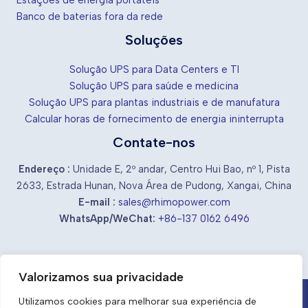
Estações de energia portáteis
Banco de baterias fora da rede
Soluções
Solução UPS para Data Centers e TI
Solução UPS para saúde e medicina
Solução UPS para plantas industriais e de manufatura
Calcular horas de fornecimento de energia ininterrupta
Contate-nos
Endereço :
Unidade E, 2º andar, Centro Hui Bao, nº 1, Pista
2633, Estrada Hunan, Nova Área de Pudong, Xangai, China
E-mail :
sales@rhimopower.com
WhatsApp/WeChat:
+86-137 0162 6496
Valorizamos sua privacidade
Utilizamos cookies para melhorar sua experiência de
Fornecedores e Fabricantes Chineses de