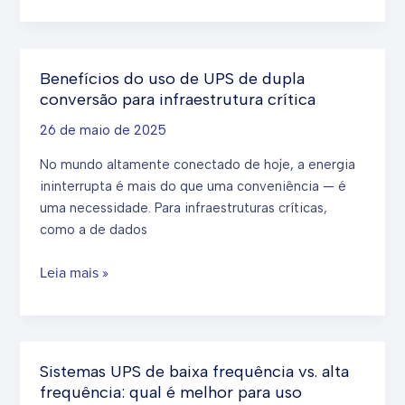
tipo
de
bateria
suporta
Benefícios do uso de UPS de dupla
as
conversão para infraestrutura crítica
temperaturas
mais
26 de maio de 2025
baixas?
No mundo altamente conectado de hoje, a energia
Campeões
ininterrupta é mais do que uma conveniência — é
testados
uma necessidade. Para infraestruturas críticas,
no
como a de dados
frio
Benefícios
Leia mais »
do
uso
de
UPS
Sistemas UPS de baixa frequência vs. alta
de
frequência: qual é melhor para uso
dupla