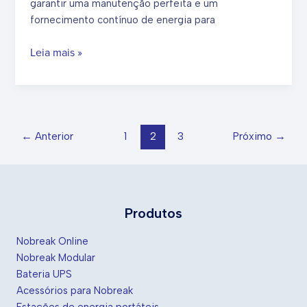
garantir uma manutenção perfeita e um
para
fornecimento contínuo de energia para
uso
industrial?
Sobre
Leia mais »
o
interruptor
de
bypass
UPS,
←
Anterior
1
2
3
Próximo
→
tudo
o
que
você
Produtos
precisa
saber
Nobreak Online
Nobreak Modular
Bateria UPS
Acessórios para Nobreak