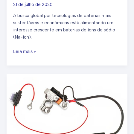
21 de julho de 2025
A busca global por tecnologias de baterias mais
sustentáveis e econômicas está alimentando um
interesse crescente em baterias de íons de sódio
(Na-íon).
Baterias
Leia mais »
de
íons
de
sódio:
elas
podem
substituir
as
de
lítio?