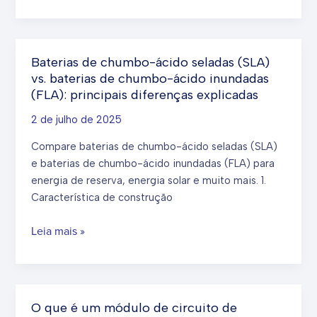
que
é
um
sensor
Baterias de chumbo-ácido seladas (SLA)
inteligente
vs. baterias de chumbo-ácido inundadas
de
(FLA): principais diferenças explicadas
bateria
2 de julho de 2025
(IBS)?
Compare baterias de chumbo-ácido seladas (SLA)
e baterias de chumbo-ácido inundadas (FLA) para
energia de reserva, energia solar e muito mais. 1.
Característica de construção
Baterias
Leia mais »
de
chumbo-
ácido
seladas
O que é um módulo de circuito de
(SLA)