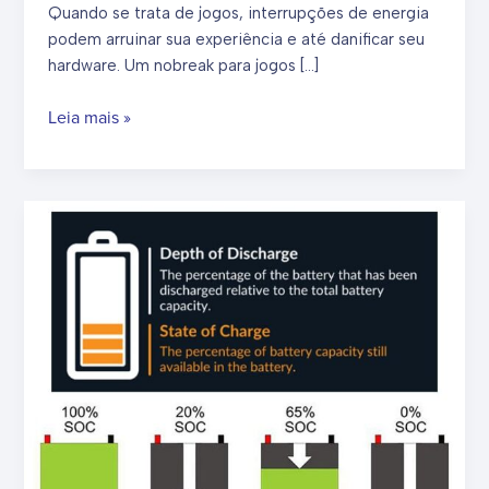
Quando se trata de jogos, interrupções de energia
podem arruinar sua experiência e até danificar seu
hardware. Um nobreak para jogos […]
Melhor
Leia mais »
UPS
para
PC
Gamer:
Melhores
Escolhas
para
Proteger
seu
Equipamento
Gamer
em
2025