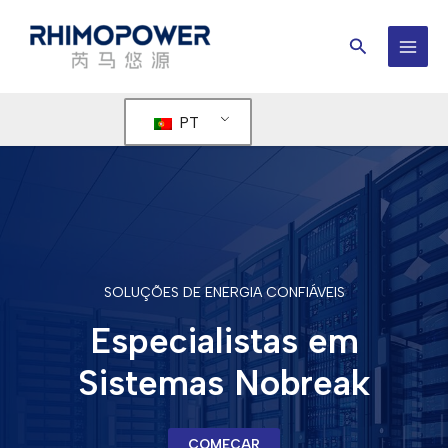
Pular
para
Procurar
o
MEN
conteúdo
PRIN
PT
SOLUÇÕES DE ENERGIA CONFIÁVEIS
Especialistas em
Sistemas Nobreak
COMEÇAR