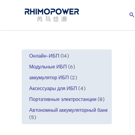
Перейти
к
П
содержимому
1
Онлайн-ИБП
14
4
6
Модульные ИБП
6
т
т
о
2
аккумулятор ИБП
2
о
в
т
в
4
Аксессуары для ИБП
4
а
о
а
т
р
в
8
Портативные электростанции
8
р
о
о
а
т
о
в
Автономный аккумуляторный банк
в
р
о
5
в
а
5
а
в
т
р
а
о
а