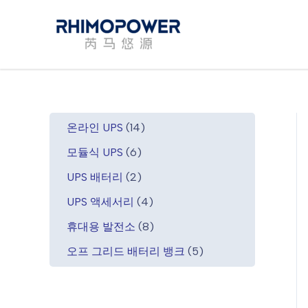
콘
텐
츠
로
건
너
뛰
1
온라인 UPS
14
기
4
6
모듈식 UPS
6
개
개
2
상
UPS 배터리
2
상
개
품
품
4
UPS 액세서리
4
상
개
품
8
휴대용 발전소
8
상
개
품
5
오프 그리드 배터리 뱅크
5
상
개
품
상
품