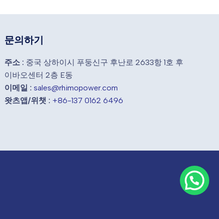
문의하기
주소 :
중국 상하이시 푸둥신구 후난로 2633항 1호 후
이바오센터 2층 E동
이메일 :
sales@rhimopower.com
왓츠앱/위챗 :
+86-137 0162 6496