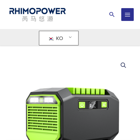
콘
텐
검
츠
메
색
로
인
건
KO
너
메
뛰
뉴
기