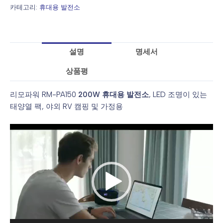
카테고리:
휴대용 발전소
설명
명세서
상품평
리모파워 RM-PA150
200W 휴대용 발전소
, LED 조명이 있는
태양열 팩, 야외 RV 캠핑 및 가정용
동
영
상
플
레
이
어