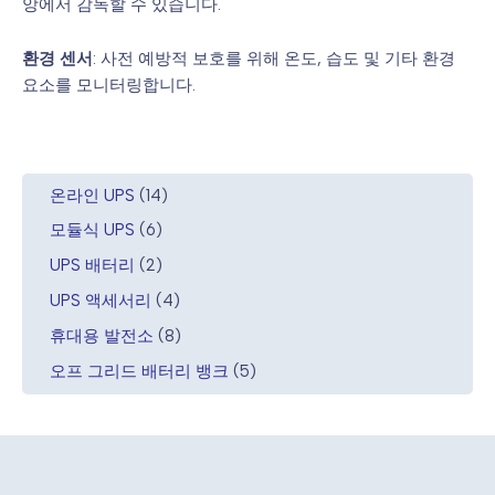
앙에서 감독할 수 있습니다.
환경 센서
: 사전 예방적 보호를 위해 온도, 습도 및 기타 환경
요소를 모니터링합니다.
1
온라인 UPS
14
4
6
모듈식 UPS
6
개
개
상
2
UPS 배터리
2
상
품
개
품
4
UPS 액세서리
4
상
개
품
8
휴대용 발전소
8
상
개
품
5
오프 그리드 배터리 뱅크
5
상
개
품
상
품