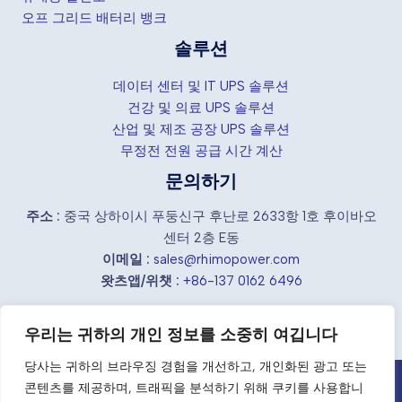
오프 그리드 배터리 뱅크
솔루션
데이터 센터 및 IT UPS 솔루션
건강 및 의료 UPS 솔루션
산업 및 제조 공장 UPS 솔루션
무정전 전원 공급 시간 계산
문의하기
주소 :
중국 상하이시 푸둥신구 후난로 2633항 1호 후이바오
센터 2층 E동
이메일 :
sales@rhimopower.com
왓츠앱/위챗 :
+86-137 0162 6496
우리는 귀하의 개인 정보를 소중히 여깁니다
당사는 귀하의 브라우징 경험을 개선하고, 개인화된 광고 또는
콘텐츠를 제공하며, 트래픽을 분석하기 위해 쿠키를 사용합니
중국 산업용 UPS 공급업체 및 제조업체