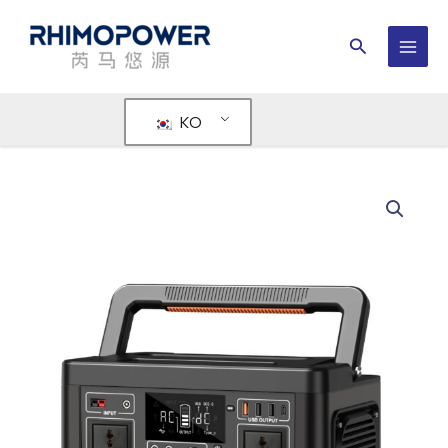
콘
텐
검
츠
메
색
로
인
건
KO
너
메
뛰
뉴
기