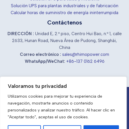
Solución UPS para plantas industriales y de fabricación
Calcular horas de suministro de energía ininterrumpida
Contáctenos
DIRECCIÓN :
Unidad E, 2.º piso, Centro Hui Bao, n.º 1, calle
2633, Hunan Road, Nueva Área de Pudong, Shanghái,
China
Correo electrónico :
sales@rhimopower.com
WhatsApp/WeChat:
+86-137 0162 6496
Valoramos tu privacidad
Utilizamos cookies para mejorar tu experiencia de
Proveedores y fabricantes chinos de SAI
navegación, mostrarte anuncios o contenido
industriales
personalizados y analizar nuestro tráfico. Al hacer clic en
ES
"Aceptar todo", aceptas el uso de cookies.
Manténgase activo y fuerte con RhimoPower.