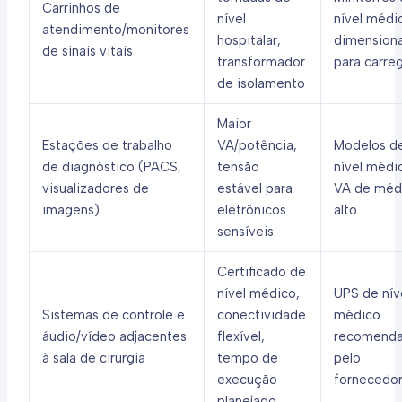
Carrinhos de
nível
nível médi
atendimento/monitores
hospitalar,
dimension
de sinais vitais
transformador
para carre
de isolamento
Maior
Estações de trabalho
VA/potência,
Modelos d
de diagnóstico (PACS,
tensão
nível médi
visualizadores de
estável para
VA de méd
imagens)
eletrônicos
alto
sensíveis
Certificado de
nível médico,
UPS de nív
Sistemas de controle e
conectividade
médico
áudio/vídeo adjacentes
flexível,
recomend
à sala de cirurgia
tempo de
pelo
execução
fornecedo
planejado