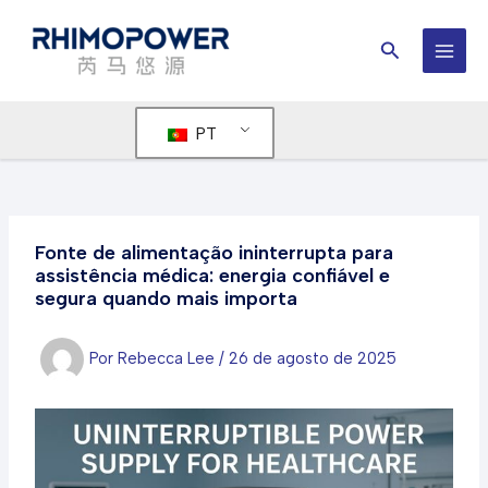
Pular
para
Procurar
o
MEN
conteúdo
PRIN
PT
Fonte de alimentação ininterrupta para
assistência médica: energia confiável e
segura quando mais importa
Por
Rebecca Lee
/
26 de agosto de 2025