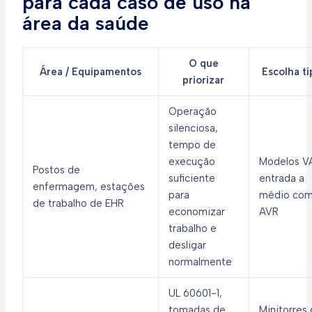
para cada caso de uso na
área da saúde
O que
Área / Equipamentos
Escolha tí
priorizar
Operação
silenciosa,
tempo de
execução
Modelos V
Postos de
suficiente
entrada a
enfermagem, estações
para
médio co
de trabalho de EHR
economizar
AVR
trabalho e
desligar
normalmente
UL 60601-1,
tomadas de
Minitorres