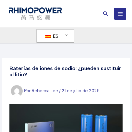
Ir
al
Buscar
contenido
MEN
PRIN
ES
Baterías de iones de sodio: ¿pueden sustituir
al litio?
Por
Rebecca Lee
/
21 de julio de 2025